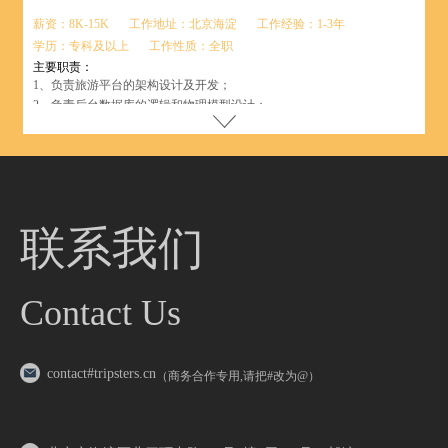
薪资：8K-15K
工作地址：北京海淀
工作经验：1-3年
学历：专科及以上
工作性质：全职
主要职责：
1、负责旅游平台的架构设计及开发；
2、负责后台数据库的逻辑和物理模型设计；
3、负责系统的高并发性能优化。
任职要求：
1、初级要求1年以上经验；高级要求3年以上经验，有成熟项目经验；
2、熟悉PHP编程语言以及基于PHP的面向对象软件设计方法；精通SQL
语言,熟悉Mysql等数据库应用，熟悉数据库设计规范；了解大数据量下数
据库的性能优化；
联系我们
3、精通XHTML、CSS、DIV、Javascript等Web开发相关技术；
4、具备良好的代码编程习惯及文档编写能力；
5、具备良好的沟通能力、学习能力、团队合作精神；工作踏实努力,能承
受工作压力；
Contact Us
6、熟悉Unix/Linux平台相关技术者优先；有带团队者经验优先；
本科或本科以上学历，计算机、通讯技术、软件开发等相关专业。
contact#tripsters.cn
（商务合作专用,请把#改为@）